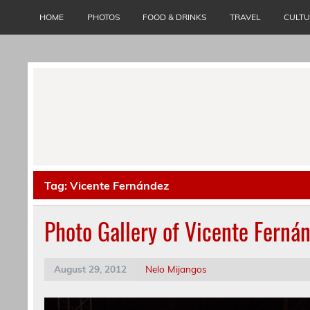
Skip
to
HOME
PHOTOS
FOOD & DRINKS
TRAVEL
CULT
content
Tag:
Vicente Fernández
Photo Gallery of Vicente Ferná
August 29, 2012
Nelo Mijangos