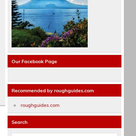
Our Facebook Page
Recommended by roughguides.com
roughguides.com
Search