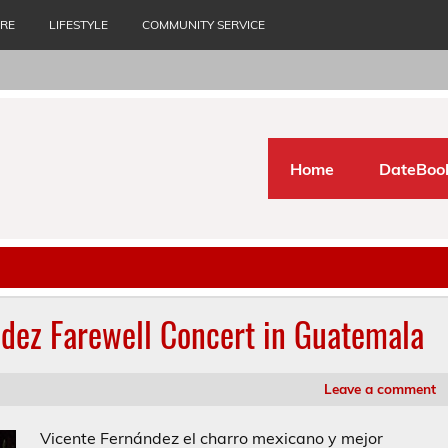
URE
LIFESTYLE
COMMUNITY SERVICE
Home
DateBoo
ndez Farewell Concert in Guatemala
Leave a comment
Vicente Fernández el charro mexicano y mejor