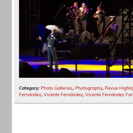
Category:
Photo Galleries
,
Photography
,
Revue Highli
Fernández
,
Vicente Fernández
,
Vicente Fernández Far