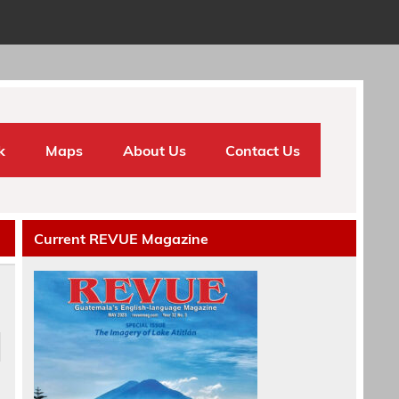
k
Maps
About Us
Contact Us
Current REVUE Magazine